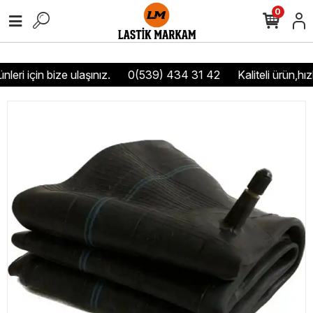
0
eri için bize ulaşınız.
0(539) 434 31 42
Kaliteli ürün,hızl