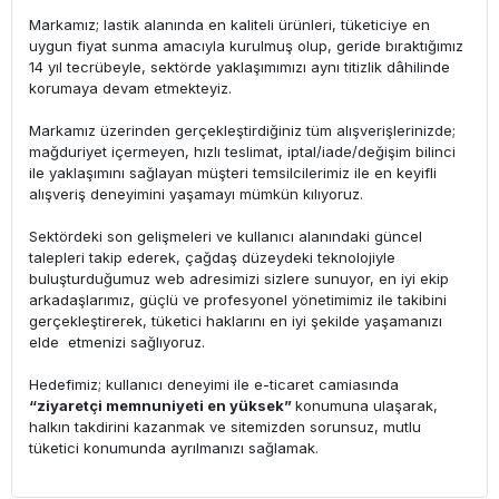
Markamız; lastik alanında en kaliteli ürünleri, tüketiciye en
uygun fiyat sunma amacıyla kurulmuş olup, geride bıraktığımız
14 yıl tecrübeyle, sektörde yaklaşımımızı aynı titizlik dâhilinde
korumaya devam etmekteyiz.
Markamız üzerinden gerçekleştirdiğiniz tüm alışverişlerinizde;
mağduriyet içermeyen, hızlı teslimat, iptal/iade/değişim bilinci
ile yaklaşımını sağlayan müşteri temsilcilerimiz ile en keyifli
alışveriş deneyimini yaşamayı mümkün kılıyoruz.
Sektördeki son gelişmeleri ve kullanıcı alanındaki güncel
talepleri takip ederek, çağdaş düzeydeki teknolojiyle
buluşturduğumuz web adresimizi sizlere sunuyor, en iyi ekip
arkadaşlarımız, güçlü ve profesyonel yönetimimiz ile takibini
gerçekleştirerek, tüketici haklarını en iyi şekilde yaşamanızı
elde etmenizi sağlıyoruz.
Hedefimiz; kullanıcı deneyimi ile e-ticaret camiasında
“ziyaretçi memnuniyeti en yüksek”
konumuna ulaşarak,
halkın takdirini kazanmak ve sitemizden sorunsuz, mutlu
tüketici konumunda ayrılmanızı sağlamak.