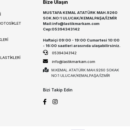
Bize Ulaşın
MUSTAFA KEMAL ATATÜRK MAH.9260
İ
SOK.NO:1 ULUCAK/KEMALPAŞA/İZMİR
MOTOSİKLET
Mail:
info@lastikmarkam.com
Cep:05394343142
LERİ
Haftaiçi 09:00 - 19:00 Cumartesi 10:00
- 16:00 saatleri arasında ulaşabilirsiniz.
05394343142
 LASTİKLERİ
info@lastikmarkam.com
M.KEMAL ATATÜRK MAH.9260 SOKAK
NO:1 ULUCAK/KEMALPAŞA/İZMİR
Bizi Takip Edin