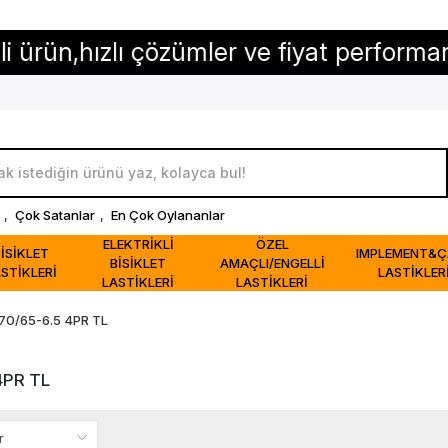
,hızlı çözümler ve fiyat performansı...
,
Çok Satanlar
,
En Çok Oylananlar
ELEKTRİKLİ
ÖZEL
BİSİKLET
IMPLEMENT&Ç
BİSİKLET
AMAÇLI/ENGELLİ
STİKLERİ
LASTİKLER
LASTİKLERİ
LASTİKLERİ
70/65-6.5 4PR TL
4PR TL