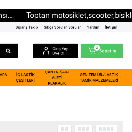
Toptan motosiklet,scooter,bisiklet iç ve d
Sipariş Takip
Sıkça Sorulan Sorular
Yardım
İletişim
0
Giriş Yap
Sepetim
Üye Ol
ÇANTA-ŞARJ
APA
İÇ LASTİK
GEN.TEM.ÜR./LASTİK
ALETİ
İ
ÇEŞİTLERİ
TAMİR MALZEMELERİ
PLAKALIK