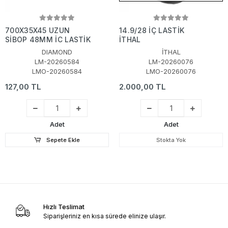
700X35X45 UZUN
14.9/28 İÇ LASTİK
SİBOP 48MM İÇ LASTİK
İTHAL
DIAMOND
İTHAL
LM-20260584
LM-20260076
LMO-20260584
LMO-20260076
127,00 TL
2.000,00 TL
Adet
Adet
Sepete Ekle
Stokta Yok
Hızlı Teslimat
Siparişleriniz en kısa sürede elinize ulaşır.