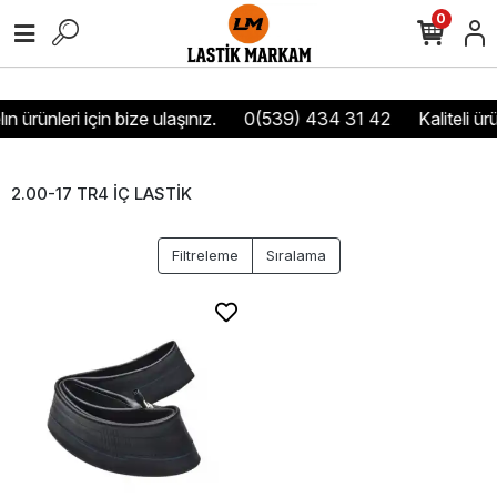
0
n ürünleri için bize ulaşınız.
0(539) 434 31 42
Kaliteli ür
2.00-17 TR4 İÇ LASTİK
Filtreleme
Sıralama