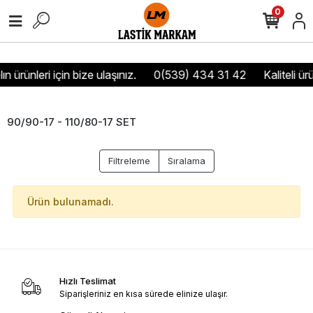
0
ın ürünleri için bize ulaşınız.
0(539) 434 31 42
Kaliteli ür
90/90-17 - 110/80-17 SET
Filtreleme
Sıralama
Ürün bulunamadı.
Hızlı Teslimat
Siparişleriniz en kısa sürede elinize ulaşır.