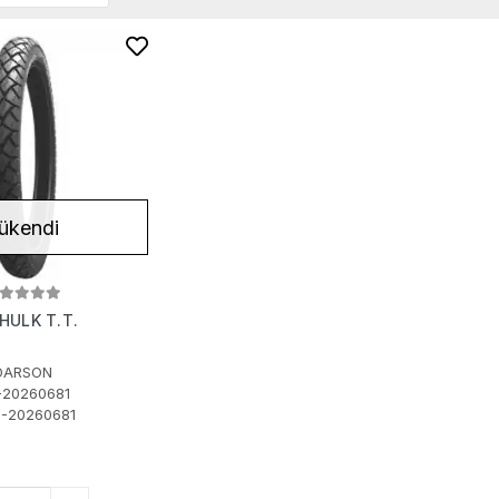
Stokta Yok
ükendi
 HULK T.T.
DARSON
-20260681
-20260681