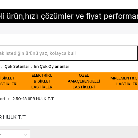
,hızlı çözümler ve fiyat performansı...
,
Çok Satanlar
,
En Çok Oylananlar
ELEKTRİKLİ
ÖZEL
BİSİKLET
IMPLEMENT&Ç
BİSİKLET
AMAÇLI/ENGELLİ
STİKLERİ
LASTİKLER
LASTİKLERİ
LASTİKLERİ
eri
2.50-18 6PR HULK T.T
R HULK T.T