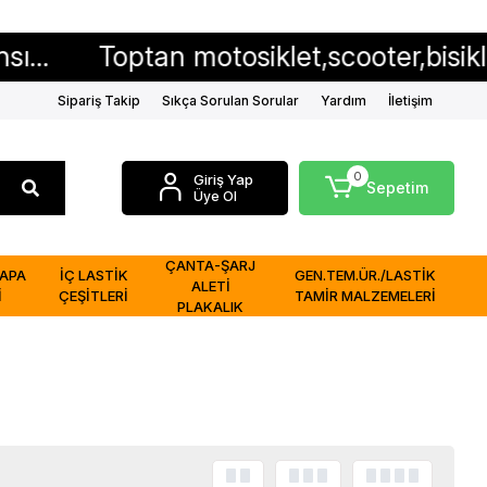
Toptan motosiklet,scooter,bisiklet iç ve 
Sipariş Takip
Sıkça Sorulan Sorular
Yardım
İletişim
0
Giriş Yap
Sepetim
Üye Ol
ÇANTA-ŞARJ
APA
İÇ LASTİK
GEN.TEM.ÜR./LASTİK
ALETİ
İ
ÇEŞİTLERİ
TAMİR MALZEMELERİ
PLAKALIK