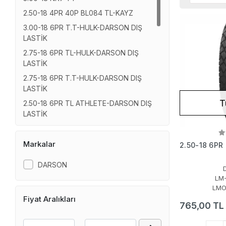
2.50-18 4PR 40P BL084 TL-KAYZ
3.00-18 6PR T.T-HULK-DARSON DIŞ
LASTİK
2.75-18 6PR TL-HULK-DARSON DIŞ
LASTİK
2.75-18 6PR T.T-HULK-DARSON DIŞ
LASTİK
T
2.50-18 6PR TL ATHLETE-DARSON DIŞ
LASTİK
2.50-18 6PR T.T ATHLETE-DARSON DIŞ
LASTİK
Markalar
2.50-18 6PR
3.50-18 4PR BL010 T.T.
DARSON
3.00-18 4PR BL035 TL
LM
3.00-18 4PR BL074 TL-Excursıon
LMO
90/90-18 4PR BL084 TL
Fiyat Aralıkları
765,00 TL
90/90-18 4PR BL080 TL