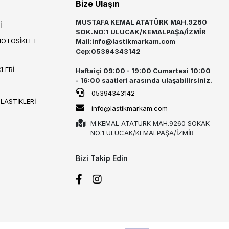
Bize Ulaşın
MUSTAFA KEMAL ATATÜRK MAH.9260
İ
SOK.NO:1 ULUCAK/KEMALPAŞA/İZMİR
MOTOSİKLET
Mail:
info@lastikmarkam.com
Cep:05394343142
LERİ
Haftaiçi 09:00 - 19:00 Cumartesi 10:00
- 16:00 saatleri arasında ulaşabilirsiniz.
05394343142
 LASTİKLERİ
info@lastikmarkam.com
M.KEMAL ATATÜRK MAH.9260 SOKAK
NO:1 ULUCAK/KEMALPAŞA/İZMİR
Bizi Takip Edin