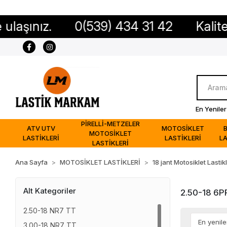
ız.
0(539) 434 31 42
Kaliteli ürün
En Yeniler
PİRELLİ-METZELER
ATV UTV
MOTOSİKLET
MOTOSİKLET
LASTİKLERİ
LASTİKLERİ
LA
LASTİKLERİ
Ana Sayfa
MOTOSİKLET LASTİKLERİ
18 jant Motosiklet Lastikl
Alt Kategoriler
2.50-18 6P
2.50-18 NR7 TT
3.00-18 NR7 TT