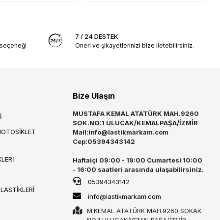
7 / 24 DESTEK
 seçeneği
Öneri ve şikayetlerinizi bize iletebilirsiniz.
Bize Ulaşın
MUSTAFA KEMAL ATATÜRK MAH.9260
İ
SOK.NO:1 ULUCAK/KEMALPAŞA/İZMİR
MOTOSİKLET
Mail:
info@lastikmarkam.com
Cep:05394343142
LERİ
Haftaiçi 09:00 - 19:00 Cumartesi 10:00
- 16:00 saatleri arasında ulaşabilirsiniz.
05394343142
 LASTİKLERİ
info@lastikmarkam.com
M.KEMAL ATATÜRK MAH.9260 SOKAK
NO:1 ULUCAK/KEMALPAŞA/İZMİR