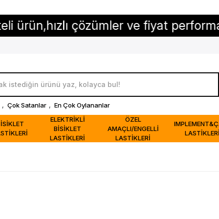
,hızlı çözümler ve fiyat performansı...
,
Çok Satanlar
,
En Çok Oylananlar
ELEKTRİKLİ
ÖZEL
BİSİKLET
IMPLEMENT&Ç
BİSİKLET
AMAÇLI/ENGELLİ
STİKLERİ
LASTİKLER
LASTİKLERİ
LASTİKLERİ