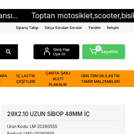
Toptan motosiklet,scooter,bisiklet iç ve 
Sipariş Takip
Sıkça Sorulan Sorular
Yardım
İletişim
0
Giriş Yap
Sepetim
Üye Ol
ÇANTA-ŞARJ
APA
İÇ LASTİK
GEN.TEM.ÜR./LASTİK
ALETİ
İ
ÇEŞİTLERİ
TAMİR MALZEMELERİ
PLAKALIK
29X2.10 UZUN SİBOP 48MM İÇ
Ürün Kodu:
LM-20260555
Barkod:
LMO-20260555