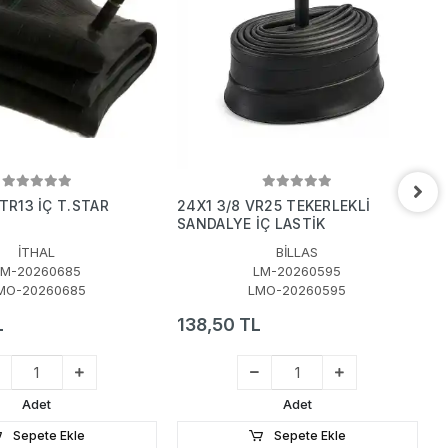
 TR13 İÇ T.STAR
24X1 3/8 VR25 TEKERLEKLİ
7
SANDALYE İÇ LASTİK
4
İTHAL
BİLLAS
LM-20260685
LM-20260595
MO-20260685
LMO-20260595
L
138,50 TL
1
Adet
Adet
Sepete Ekle
Sepete Ekle