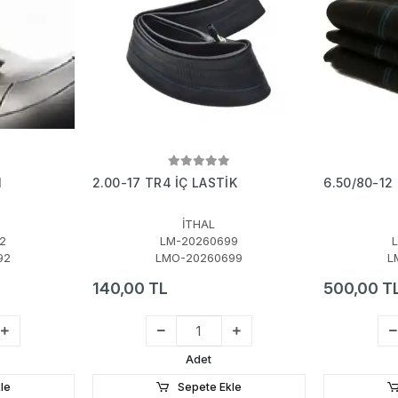
N
2.00-17 TR4 İÇ LASTİK
6.50/80-12
İTHAL
2
LM-20260699
92
LMO-20260699
L
140,00 TL
500,00 T
Adet
le
Sepete Ekle