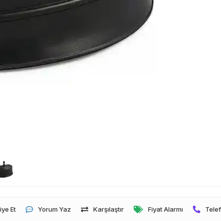
iye Et
Yorum Yaz
Karşılaştır
Fiyat Alarmı
Telef