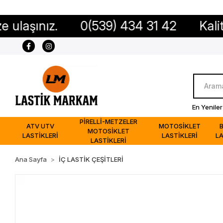
ız.
0(539) 434 31 42
Kaliteli ürün
En Yeniler
PİRELLİ-METZELER
ATV UTV
MOTOSİKLET
MOTOSİKLET
LASTİKLERİ
LASTİKLERİ
LA
LASTİKLERİ
Ana Sayfa
İÇ LASTİK ÇEŞİTLERİ