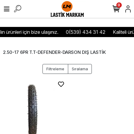
0
n ürünleri için bize ulaşınız.
0(539) 434 31 42
Kaliteli ür
2.50-17 6PR T.T-DEFENDER-DARSON DIŞ LASTİK
Filtreleme
Sıralama