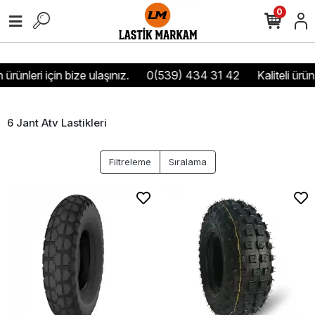
0
ürünleri için bize ulaşınız.
0(539) 434 31 42
Kaliteli ürün
6 Jant Atv Lastikleri
Filtreleme
Sıralama