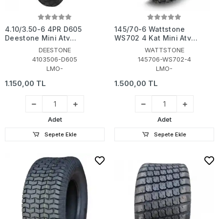
4.10/3.50-6 4PR D605
145/70-6 Wattstone
Deestone Mini Atv
WS702 4 Kat Mini Atv
Engelli Araç Lastiği
Lastiği
DEESTONE
WATTSTONE
4103506-D605
145706-WS702-4
LMO-
LMO-
1.150,00 TL
1.500,00 TL
Adet
Adet
Sepete Ekle
Sepete Ekle