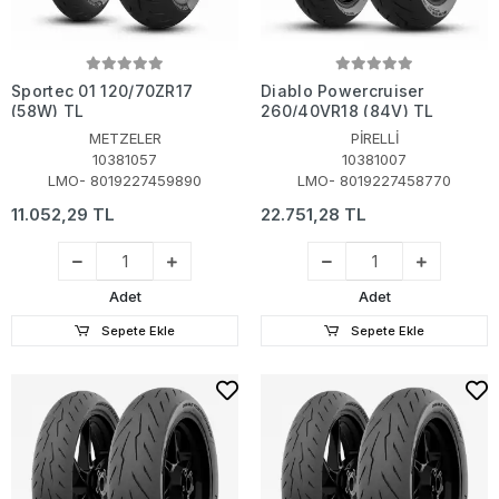
Sportec 01 120/70ZR17
Diablo Powercruiser
(58W) TL
260/40VR18 (84V) TL
METZELER
PİRELLİ
10381057
10381007
LMO- 8019227459890
LMO- 8019227458770
11.052,29 TL
22.751,28 TL
Adet
Adet
Sepete Ekle
Sepete Ekle