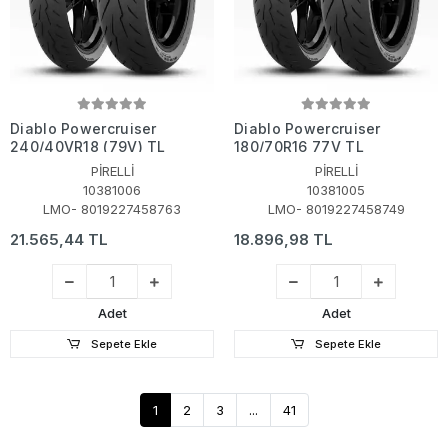
Diablo Powercruiser
Diablo Powercruiser
240/40VR18 (79V) TL
180/70R16 77V TL
PİRELLİ
PİRELLİ
10381006
10381005
LMO- 8019227458763
LMO- 8019227458749
21.565,44 TL
18.896,98 TL
Adet
Adet
Sepete Ekle
Sepete Ekle
1
2
3
...
41