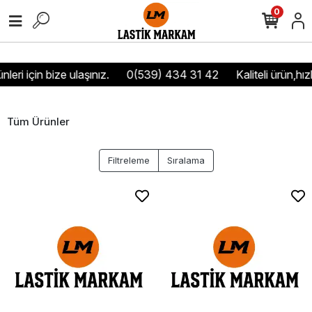
0
ri için bize ulaşınız.
0(539) 434 31 42
Kaliteli ürün,hızlı
Tüm Ürünler
Filtreleme
Sıralama