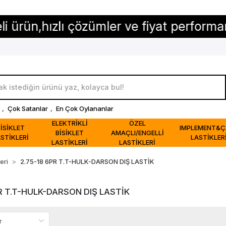
n,hızlı çözümler ve fiyat performansı...
,
Çok Satanlar
,
En Çok Oylananlar
ELEKTRİKLİ
ÖZEL
BİSİKLET
IMPLEMENT&Ç
BİSİKLET
AMAÇLI/ENGELLİ
STİKLERİ
LASTİKLER
LASTİKLERİ
LASTİKLERİ
eri
2.75-18 6PR T.T-HULK-DARSON DIŞ LASTİK
R T.T-HULK-DARSON DIŞ LASTİK