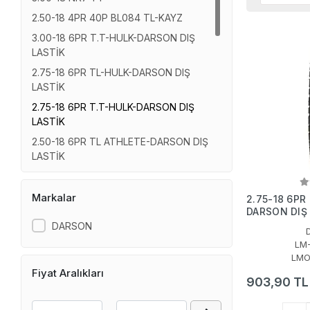
2.50-18 4PR 40P BL084 TL-KAYZ
3.00-18 6PR T.T-HULK-DARSON DIŞ
LASTİK
2.75-18 6PR TL-HULK-DARSON DIŞ
LASTİK
2.75-18 6PR T.T-HULK-DARSON DIŞ
LASTİK
2.50-18 6PR TL ATHLETE-DARSON DIŞ
LASTİK
2.50-18 6PR T.T ATHLETE-DARSON DIŞ
LASTİK
Markalar
2.75-18 6PR
3.50-18 4PR BL010 T.T.
DARSON DIŞ
DARSON
3.00-18 4PR BL035 TL
LM
3.00-18 4PR BL074 TL-Excursıon
LMO
90/90-18 4PR BL084 TL
Fiyat Aralıkları
903,90 TL
90/90-18 4PR BL080 TL