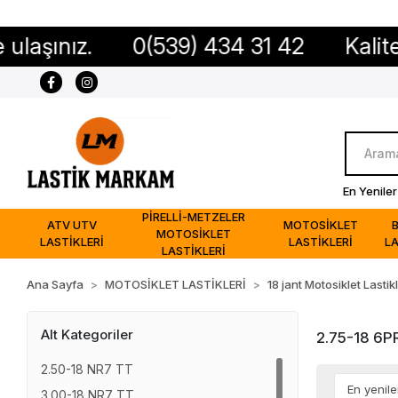
ız.
0(539) 434 31 42
Kaliteli ürü
En Yeniler
PİRELLİ-METZELER
ATV UTV
MOTOSİKLET
MOTOSİKLET
LASTİKLERİ
LASTİKLERİ
LA
LASTİKLERİ
Ana Sayfa
MOTOSİKLET LASTİKLERİ
18 jant Motosiklet Lastikl
Alt Kategoriler
2.75-18 6P
2.50-18 NR7 TT
3.00-18 NR7 TT