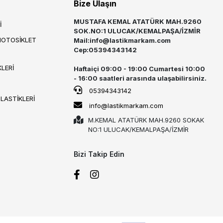
Bize Ulaşın
MUSTAFA KEMAL ATATÜRK MAH.9260
İ
SOK.NO:1 ULUCAK/KEMALPAŞA/İZMİR
MOTOSİKLET
Mail:
info@lastikmarkam.com
Cep:05394343142
LERİ
Haftaiçi 09:00 - 19:00 Cumartesi 10:00
- 16:00 saatleri arasında ulaşabilirsiniz.
05394343142
 LASTİKLERİ
info@lastikmarkam.com
M.KEMAL ATATÜRK MAH.9260 SOKAK
NO:1 ULUCAK/KEMALPAŞA/İZMİR
Bizi Takip Edin