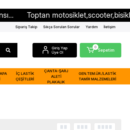
Toptan motosiklet,scooter,bisiklet iç ve 
Sipariş Takip
Sıkça Sorulan Sorular
Yardım
İletişim
0
Giriş Yap
Sepetim
Üye Ol
ÇANTA-ŞARJ
APA
İÇ LASTİK
GEN.TEM.ÜR./LASTİK
ALETİ
İ
ÇEŞİTLERİ
TAMİR MALZEMELERİ
PLAKALIK