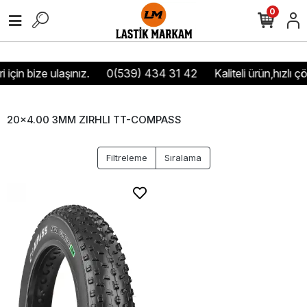
0
 için bize ulaşınız.
0(539) 434 31 42
Kaliteli ürün,hızlı ç
20x4.00 3MM ZIRHLI TT-COMPASS
Filtreleme
Sıralama