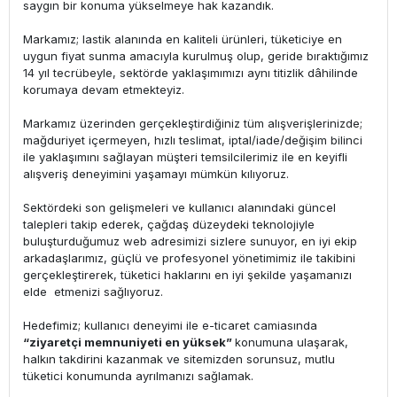
saygın bir konuma yükselmeye hak kazandık.
Markamız; lastik alanında en kaliteli ürünleri, tüketiciye en
uygun fiyat sunma amacıyla kurulmuş olup, geride bıraktığımız
14 yıl tecrübeyle, sektörde yaklaşımımızı aynı titizlik dâhilinde
korumaya devam etmekteyiz.
Markamız üzerinden gerçekleştirdiğiniz tüm alışverişlerinizde;
mağduriyet içermeyen, hızlı teslimat, iptal/iade/değişim bilinci
ile yaklaşımını sağlayan müşteri temsilcilerimiz ile en keyifli
alışveriş deneyimini yaşamayı mümkün kılıyoruz.
Sektördeki son gelişmeleri ve kullanıcı alanındaki güncel
talepleri takip ederek, çağdaş düzeydeki teknolojiyle
buluşturduğumuz web adresimizi sizlere sunuyor, en iyi ekip
arkadaşlarımız, güçlü ve profesyonel yönetimimiz ile takibini
gerçekleştirerek, tüketici haklarını en iyi şekilde yaşamanızı
elde etmenizi sağlıyoruz.
Hedefimiz; kullanıcı deneyimi ile e-ticaret camiasında
“ziyaretçi memnuniyeti en yüksek”
konumuna ulaşarak,
halkın takdirini kazanmak ve sitemizden sorunsuz, mutlu
tüketici konumunda ayrılmanızı sağlamak.