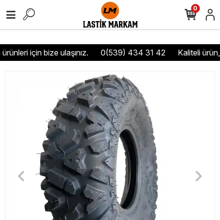
0
rünleri için bize ulaşınız.
0(539) 434 31 42
Kaliteli ürün,