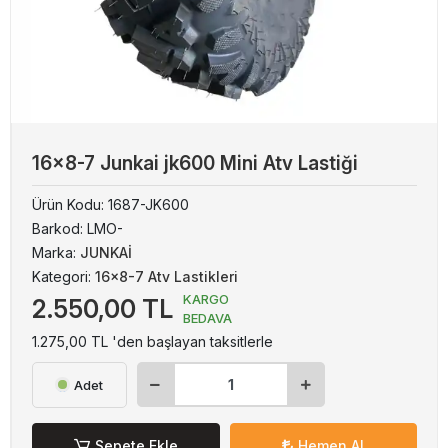
16x8-7 Junkai jk600 Mini Atv Lastiği
Ürün Kodu:
1687-JK600
Barkod:
LMO-
Marka:
JUNKAİ
Kategori:
16x8-7 Atv Lastikleri
KARGO
2.550,00 TL
BEDAVA
1.275,00 TL 'den başlayan taksitlerle
Adet
Sepete Ekle
Hemen Al