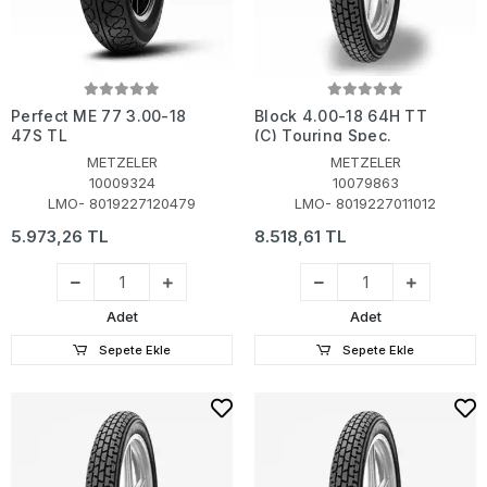
Perfect ME 77 3.00-18
Block 4.00-18 64H TT
47S TL
(C) Touring Spec.
METZELER
METZELER
10009324
10079863
LMO- 8019227120479
LMO- 8019227011012
5.973,26 TL
8.518,61 TL
Adet
Adet
Sepete Ekle
Sepete Ekle