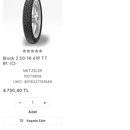
Block 2.50-16 41P TT
Rf. (C)
METZELER
10079858
LMO- 8019227141948
4.730,40 TL
Adet
Sepete Ekle