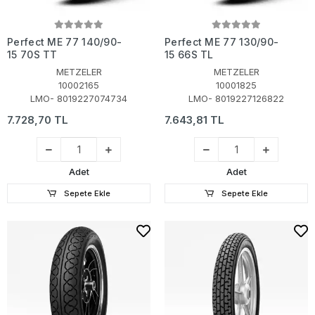
Perfect ME 77 140/90-
Perfect ME 77 130/90-
15 70S TT
15 66S TL
METZELER
METZELER
10002165
10001825
LMO- 8019227074734
LMO- 8019227126822
7.728,70 TL
7.643,81 TL
Adet
Adet
Sepete Ekle
Sepete Ekle