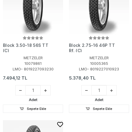
Block 3.50-18 56S TT
Block 2.75-16 46P TT
(C)
Rf. (C)
METZELER
METZELER
10079861
10005365
LMO- 8019227093230
LMO- 8019227010923
7.494,12 TL
5.378,40 TL
Adet
Adet
Sepete Ekle
Sepete Ekle