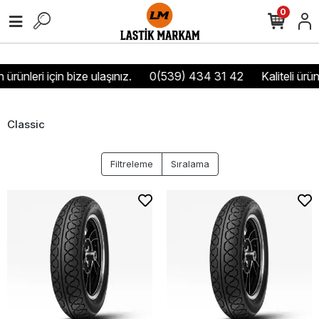
0
ürünleri için bize ulaşınız.
0(539) 434 31 42
Kaliteli ürün
Classic
Filtreleme
Sıralama