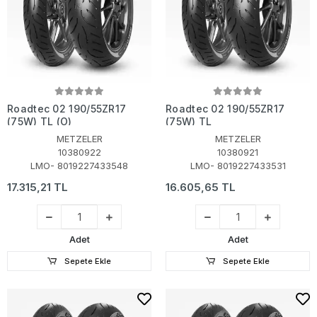
Roadtec 02 190/55ZR17
Roadtec 02 190/55ZR17
(75W) TL (O)
(75W) TL
METZELER
METZELER
10380922
10380921
LMO- 8019227433548
LMO- 8019227433531
17.315,21 TL
16.605,65 TL
Adet
Adet
Sepete Ekle
Sepete Ekle