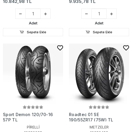
10.842,98 TL
9.935,78 TL
Adet
Adet
Sepete Ekle
Sepete Ekle
Sport Demon 120/70-16
Roadtec 01 SE
57P TL
190/55ZR17 (75W) TL
PİRELLİ
METZELER