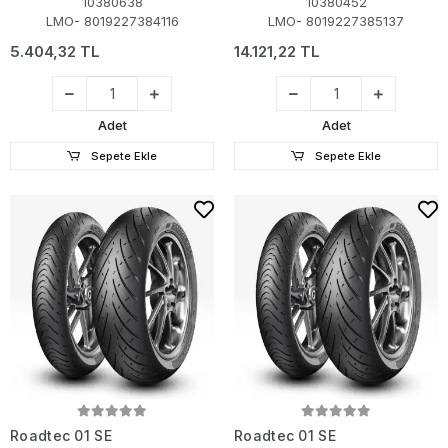
10380638
10380452
LMO- 8019227384116
LMO- 8019227385137
5.404,32 TL
14.121,22 TL
Adet
Adet
Sepete Ekle
Sepete Ekle
Roadtec 01 SE
Roadtec 01 SE