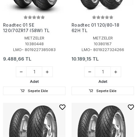
Roadtec 01 SE
Roadtec 01 120/80-18
120/70ZR17 (58W) TL
62H TL
METZELER
METZELER
10380448
10380167
LMO- 8019227385083
LMO- 8019227324266
9.488,66 TL
10.189,15 TL
Adet
Adet
Sepete Ekle
Sepete Ekle