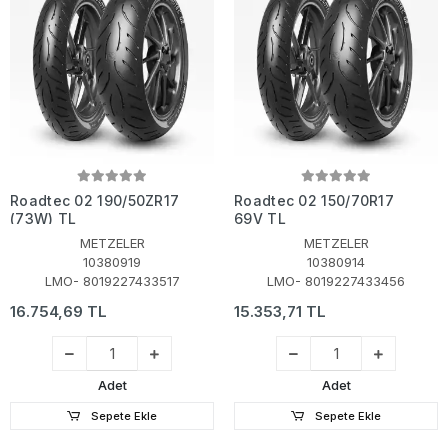
Roadtec 02 190/50ZR17
Roadtec 02 150/70R17
(73W) TL
69V TL
METZELER
METZELER
10380919
10380914
LMO- 8019227433517
LMO- 8019227433456
16.754,69 TL
15.353,71 TL
Adet
Adet
Sepete Ekle
Sepete Ekle