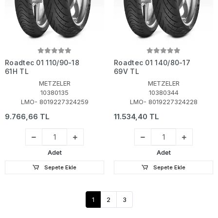
Roadtec 01 110/90-18
Roadtec 01 140/80-17
61H TL
69V TL
METZELER
METZELER
10380135
10380344
LMO- 8019227324259
LMO- 8019227324228
9.766,66 TL
11.534,40 TL
Adet
Adet
Sepete Ekle
Sepete Ekle
1
2
3