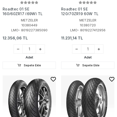
Roadtec 01 SE
Roadtec 01 SE
160/60ZR17 (69W) TL
120/70ZR19 60W TL
METZELER
METZELER
10380449
10380720
LMO- 8019227385090
LMO- 8019227412956
12.356,06 TL
11.231,14 TL
Adet
Adet
Sepete Ekle
Sepete Ekle