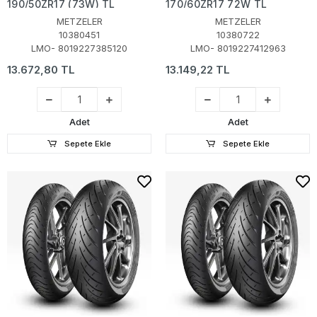
190/50ZR17 (73W) TL
170/60ZR17 72W TL
METZELER
METZELER
10380451
10380722
LMO- 8019227385120
LMO- 8019227412963
13.672,80 TL
13.149,22 TL
Adet
Adet
Sepete Ekle
Sepete Ekle