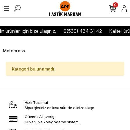
0
n ürünleri için bize ulaşınız.
0(539) 434 31 42
Kaliteli ür
Motocross
Kategori bulunamadı.
Hızlı Teslimat
Siparişleriniz en kısa sürede elinize ulaşır.
Güvenli Alışveriş
Güvenli ve kolay ödeme sistemi