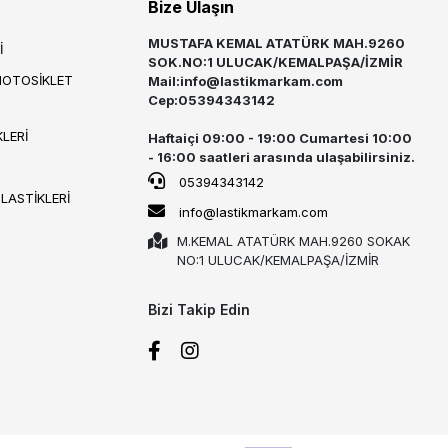
Bize Ulaşın
MUSTAFA KEMAL ATATÜRK MAH.9260
İ
SOK.NO:1 ULUCAK/KEMALPAŞA/İZMİR
MOTOSİKLET
Mail:
info@lastikmarkam.com
Cep:05394343142
LERİ
Haftaiçi 09:00 - 19:00 Cumartesi 10:00
- 16:00 saatleri arasında ulaşabilirsiniz.
05394343142
 LASTİKLERİ
info@lastikmarkam.com
M.KEMAL ATATÜRK MAH.9260 SOKAK
NO:1 ULUCAK/KEMALPAŞA/İZMİR
Bizi Takip Edin