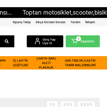
Toptan motosiklet,scooter,bisiklet iç ve 
Sipariş Takip
Sıkça Sorulan Sorular
Yardım
İletişim
0
Giriş Yap
Sepetim
Üye Ol
ÇANTA-ŞARJ
APA
İÇ LASTİK
GEN.TEM.ÜR./LASTİK
ALETİ
İ
ÇEŞİTLERİ
TAMİR MALZEMELERİ
PLAKALIK