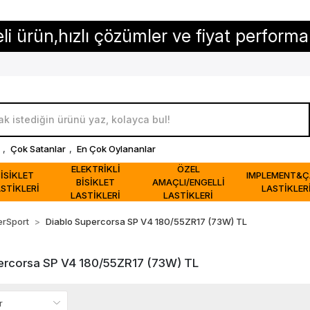
n,hızlı çözümler ve fiyat performansı...
,
Çok Satanlar
,
En Çok Oylananlar
ELEKTRİKLİ
ÖZEL
BİSİKLET
IMPLEMENT&Ç
BİSİKLET
AMAÇLI/ENGELLİ
STİKLERİ
LASTİKLER
LASTİKLERİ
LASTİKLERİ
erSport
Diablo Supercorsa SP V4 180/55ZR17 (73W) TL
ercorsa SP V4 180/55ZR17 (73W) TL