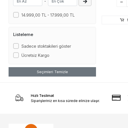
-
54W TL
Diablo Rosso IV Corsa 200/60ZR17
14.999,00 TL - 17.999,00 TL
(80W) TL
Diablo Rosso IV Corsa 190/55ZR17
(75W) TL
Listeleme
Diablo Rosso IV Corsa 190/50ZR17
(73W) TL
Sadece stoktakileri göster
Diablo Rosso IV Corsa 180/55ZR17
Ücretsiz Kargo
(73W) TL
Diablo Rosso IV Corsa 150/60ZR17
Seçimleri Temizle
66W TL
Diablo Rosso IV Corsa 120/70ZR17
(58W) TL
Hızlı Teslimat
Siparişleriniz en kısa sürede elinize ulaşır.