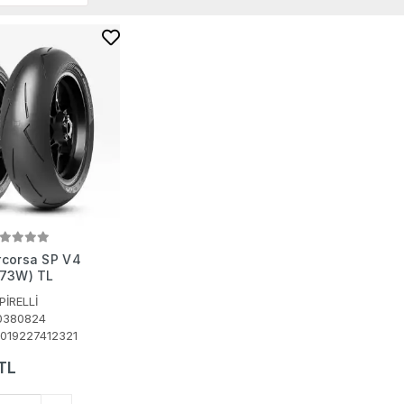
rcorsa SP V4
(73W) TL
PİRELLİ
0380824
019227412321
TL