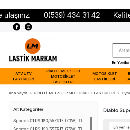
ız.
0(539) 434 31 42
Kaliteli ürü
En Yeniler
PİRELLİ-METZELER
ATV UTV
MOTOSİKLET
MOTOSİKLET
LASTİKLERİ
LASTİKLERİ
LA
LASTİKLERİ
Ana Sayfa
PİRELLİ-METZELER MOTOSİKLET LASTİKLERİ
Hyp
Alt Kategoriler
Diablo Sup
Sportec 01 RS 180/55ZR17 (73W) TL
Sportec 01 RS 190/55ZR17 (75W) TL