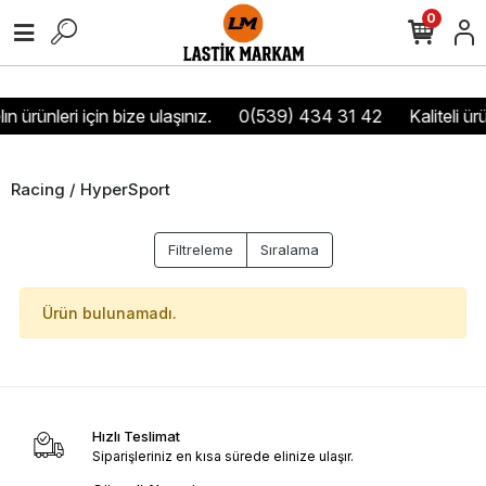
0
ın ürünleri için bize ulaşınız.
0(539) 434 31 42
Kaliteli ür
Racing / HyperSport
Filtreleme
Sıralama
Ürün bulunamadı.
Hızlı Teslimat
Siparişleriniz en kısa sürede elinize ulaşır.