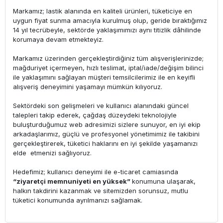
Markamız; lastik alanında en kaliteli ürünleri, tüketiciye en
uygun fiyat sunma amacıyla kurulmuş olup, geride bıraktığımız
14 yıl tecrübeyle, sektörde yaklaşımımızı aynı titizlik dâhilinde
korumaya devam etmekteyiz.
Markamız üzerinden gerçekleştirdiğiniz tüm alışverişlerinizde;
mağduriyet içermeyen, hızlı teslimat, iptal/iade/değişim bilinci
ile yaklaşımını sağlayan müşteri temsilcilerimiz ile en keyifli
alışveriş deneyimini yaşamayı mümkün kılıyoruz.
Sektördeki son gelişmeleri ve kullanıcı alanındaki güncel
talepleri takip ederek, çağdaş düzeydeki teknolojiyle
buluşturduğumuz web adresimizi sizlere sunuyor, en iyi ekip
arkadaşlarımız, güçlü ve profesyonel yönetimimiz ile takibini
gerçekleştirerek, tüketici haklarını en iyi şekilde yaşamanızı
elde etmenizi sağlıyoruz.
Hedefimiz; kullanıcı deneyimi ile e-ticaret camiasında
“ziyaretçi memnuniyeti en yüksek”
konumuna ulaşarak,
halkın takdirini kazanmak ve sitemizden sorunsuz, mutlu
tüketici konumunda ayrılmanızı sağlamak.