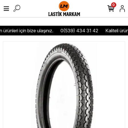
0
ürünleri için bize ulaşınız.
0(539) 434 31 42
Kaliteli ürün