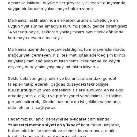
açımız ile istikrarlı büyüme sergileyerek, e-ticaret dünyasında
saygın bir konuma yükselmeye hak kazandık.
Markamız; lastik alanında en kaliteli ürünleri, tüketiciye en
uygun fiyat sunma amacıyla kurulmuş olup, geride bıraktığımız
14 yıl tecrübeyle, sektörde yaklaşımımızı aynı titizlik dâhilinde
korumaya devam etmekteyiz.
Markamız üzerinden gerçekleştirdiğiniz tüm alışverişlerinizde;
mağduriyet içermeyen, hızlı teslimat, iptal/iade/değişim bilinci
ile yaklaşımını sağlayan müşteri temsilcilerimiz ile en keyifli
alışveriş deneyimini yaşamayı mümkün kılıyoruz.
Sektördeki son gelişmeleri ve kullanıcı alanındaki güncel
talepleri takip ederek, çağdaş düzeydeki teknolojiyle
buluşturduğumuz web adresimizi sizlere sunuyor, en iyi ekip
arkadaşlarımız, güçlü ve profesyonel yönetimimiz ile takibini
gerçekleştirerek, tüketici haklarını en iyi şekilde yaşamanızı
elde etmenizi sağlıyoruz.
Hedefimiz; kullanıcı deneyimi ile e-ticaret camiasında
“ziyaretçi memnuniyeti en yüksek”
konumuna ulaşarak,
halkın takdirini kazanmak ve sitemizden sorunsuz, mutlu
tüketici konumunda ayrılmanızı sağlamak.