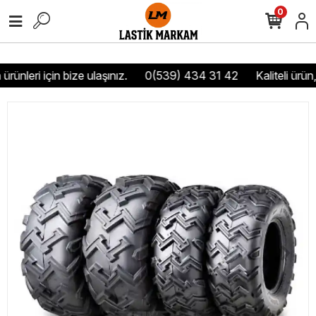
0
rünleri için bize ulaşınız.
0(539) 434 31 42
Kaliteli ürün,