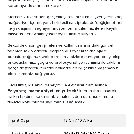
korumaya devam etmekteyiz.
Markamız üzerinden gerçekleştirdiğiniz tüm alışverişlerinizde;
mağduriyet içermeyen, hızlı teslimat, iptal/iade/değişim bilinci
ile yaklaşımını sağlayan müşteri temsilcilerimiz ile en keyifli
alışveriş deneyimini yaşamayı mümkün kılıyoruz.
Sektördeki son gelişmeleri ve kullanıcı alanındaki güncel
talepleri takip ederek, çağdaş düzeydeki teknolojiyle
buluşturduğumuz web adresimizi sizlere sunuyor, en iyi ekip
arkadaşlarımız, güçlü ve profesyonel yönetimimiz ile takibini
gerçekleştirerek, tüketici haklarını en iyi şekilde yaşamanızı
elde etmenizi sağlıyoruz.
Hedefimiz; kullanıcı deneyimi ile e-ticaret camiasında
“ziyaretçi memnuniyeti en yüksek”
konumuna ulaşarak,
halkın takdirini kazanmak ve sitemizden sorunsuz, mutlu
tüketici konumunda ayrılmanızı sağlamak.
jant Çapı
12 Ön / 10 Arka
Lastik Ebatları
24x8-12 24x11-10 Takım