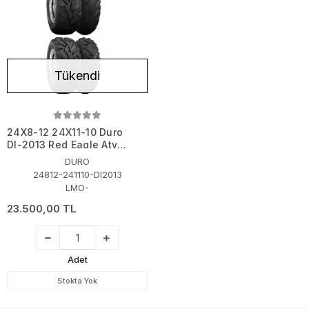
Tükendi
24X8-12 24X11-10 Duro
DI-2013 Red Eagle Atv
Utv Takım Atv Lastiği
DURO
24812-241110-DI2013
LMO-
23.500,00 TL
Adet
Stokta Yok