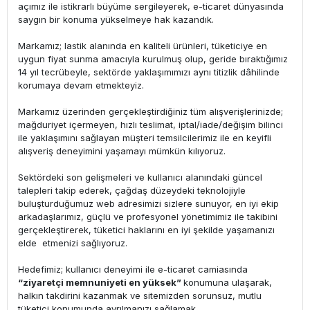
açımız ile istikrarlı büyüme sergileyerek, e-ticaret dünyasında
saygın bir konuma yükselmeye hak kazandık.
Markamız; lastik alanında en kaliteli ürünleri, tüketiciye en
uygun fiyat sunma amacıyla kurulmuş olup, geride bıraktığımız
14 yıl tecrübeyle, sektörde yaklaşımımızı aynı titizlik dâhilinde
korumaya devam etmekteyiz.
Markamız üzerinden gerçekleştirdiğiniz tüm alışverişlerinizde;
mağduriyet içermeyen, hızlı teslimat, iptal/iade/değişim bilinci
ile yaklaşımını sağlayan müşteri temsilcilerimiz ile en keyifli
alışveriş deneyimini yaşamayı mümkün kılıyoruz.
Sektördeki son gelişmeleri ve kullanıcı alanındaki güncel
talepleri takip ederek, çağdaş düzeydeki teknolojiyle
buluşturduğumuz web adresimizi sizlere sunuyor, en iyi ekip
arkadaşlarımız, güçlü ve profesyonel yönetimimiz ile takibini
gerçekleştirerek, tüketici haklarını en iyi şekilde yaşamanızı
elde etmenizi sağlıyoruz.
Hedefimiz; kullanıcı deneyimi ile e-ticaret camiasında
“ziyaretçi memnuniyeti en yüksek”
konumuna ulaşarak,
halkın takdirini kazanmak ve sitemizden sorunsuz, mutlu
tüketici konumunda ayrılmanızı sağlamak.