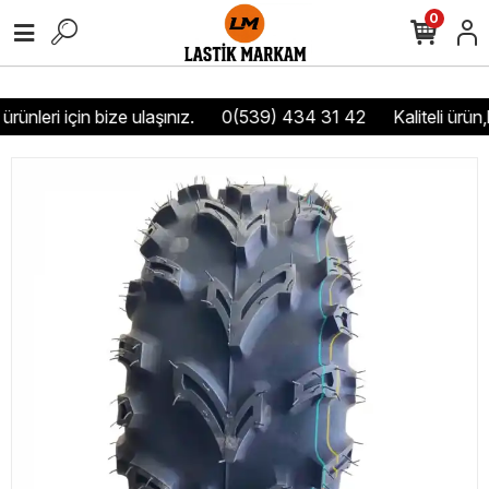
0
rünleri için bize ulaşınız.
0(539) 434 31 42
Kaliteli ürün,