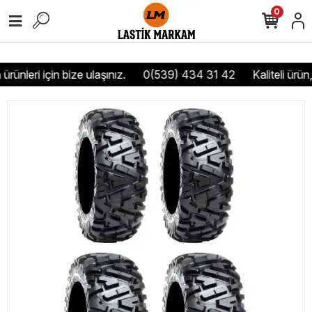
0
rünleri için bize ulaşınız.
0(539) 434 31 42
Kaliteli ürün,