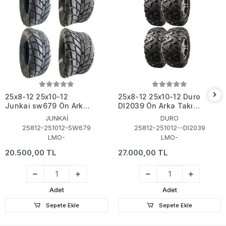
25x8-12 25x10-12
25x8-12 25x10-12 Duro
Junkai sw679 Ön Arka
DI2039 Ön Arka Takım
Takım Asfalt Yol Atv Utv
Atv Lastiği
JUNKAİ
DURO
Lastiği
25812-251012-SW679
25812-251012--DI2039
LMO-
LMO-
20.500,00 TL
27.000,00 TL
Adet
Adet
Sepete Ekle
Sepete Ekle