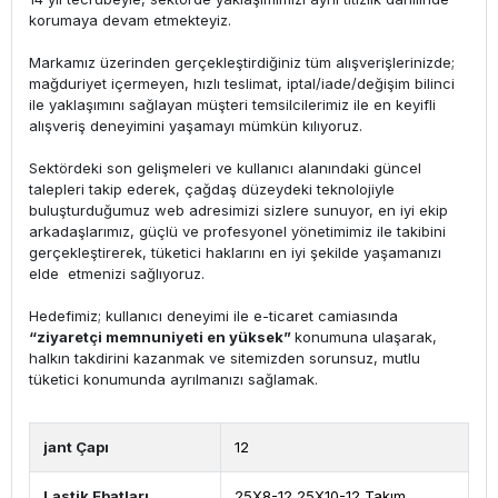
korumaya devam etmekteyiz.
Markamız üzerinden gerçekleştirdiğiniz tüm alışverişlerinizde;
mağduriyet içermeyen, hızlı teslimat, iptal/iade/değişim bilinci
ile yaklaşımını sağlayan müşteri temsilcilerimiz ile en keyifli
alışveriş deneyimini yaşamayı mümkün kılıyoruz.
Sektördeki son gelişmeleri ve kullanıcı alanındaki güncel
talepleri takip ederek, çağdaş düzeydeki teknolojiyle
buluşturduğumuz web adresimizi sizlere sunuyor, en iyi ekip
arkadaşlarımız, güçlü ve profesyonel yönetimimiz ile takibini
gerçekleştirerek, tüketici haklarını en iyi şekilde yaşamanızı
elde etmenizi sağlıyoruz.
Hedefimiz; kullanıcı deneyimi ile e-ticaret camiasında
“ziyaretçi memnuniyeti en yüksek”
konumuna ulaşarak,
halkın takdirini kazanmak ve sitemizden sorunsuz, mutlu
tüketici konumunda ayrılmanızı sağlamak.
jant Çapı
12
Lastik Ebatları
25X8-12 25X10-12 Takım