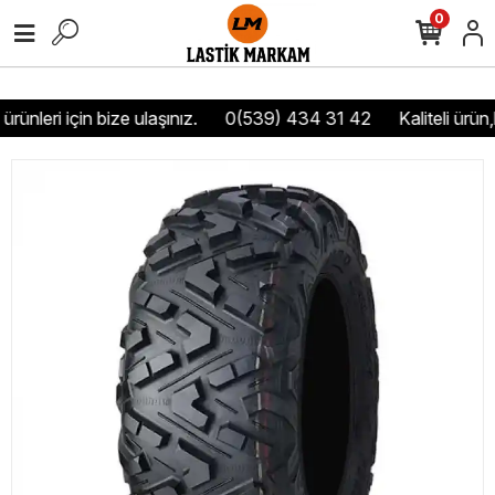
0
rünleri için bize ulaşınız.
0(539) 434 31 42
Kaliteli ürün,