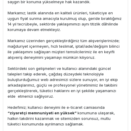
saygın bir konuma yükselmeye hak kazandık.
Markamız; lastik alanında en kaliteli ürünleri, tüketiciye en
uygun fiyat sunma amacıyla kurulmuş olup, geride bıraktığımız
14 yıl tecrübeyle, sektörde yaklaşımımızı aynı titizlik dâhilinde
korumaya devam etmekteyiz.
Markamız üzerinden gerçekleştirdiğiniz tüm alışverişlerinizde;
mağduriyet içermeyen, hızlı teslimat, iptal/iade/değişim bilinci
ile yaklaşımını sağlayan müşteri temsilcilerimiz ile en keyifli
alışveriş deneyimini yaşamayı mümkün kılıyoruz.
Sektördeki son gelişmeleri ve kullanıcı alanındaki güncel
talepleri takip ederek, çağdaş düzeydeki teknolojiyle
buluşturduğumuz web adresimizi sizlere sunuyor, en iyi ekip
arkadaşlarımız, güçlü ve profesyonel yönetimimiz ile takibini
gerçekleştirerek, tüketici haklarını en iyi şekilde yaşamanızı
elde etmenizi sağlıyoruz.
Hedefimiz; kullanıcı deneyimi ile e-ticaret camiasında
“ziyaretçi memnuniyeti en yüksek”
konumuna ulaşarak,
halkın takdirini kazanmak ve sitemizden sorunsuz, mutlu
tüketici konumunda ayrılmanızı sağlamak.