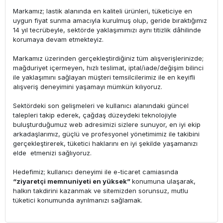
Markamız; lastik alanında en kaliteli ürünleri, tüketiciye en
uygun fiyat sunma amacıyla kurulmuş olup, geride bıraktığımız
14 yıl tecrübeyle, sektörde yaklaşımımızı aynı titizlik dâhilinde
korumaya devam etmekteyiz.
Markamız üzerinden gerçekleştirdiğiniz tüm alışverişlerinizde;
mağduriyet içermeyen, hızlı teslimat, iptal/iade/değişim bilinci
ile yaklaşımını sağlayan müşteri temsilcilerimiz ile en keyifli
alışveriş deneyimini yaşamayı mümkün kılıyoruz.
Sektördeki son gelişmeleri ve kullanıcı alanındaki güncel
talepleri takip ederek, çağdaş düzeydeki teknolojiyle
buluşturduğumuz web adresimizi sizlere sunuyor, en iyi ekip
arkadaşlarımız, güçlü ve profesyonel yönetimimiz ile takibini
gerçekleştirerek, tüketici haklarını en iyi şekilde yaşamanızı
elde etmenizi sağlıyoruz.
Hedefimiz; kullanıcı deneyimi ile e-ticaret camiasında
“ziyaretçi memnuniyeti en yüksek”
konumuna ulaşarak,
halkın takdirini kazanmak ve sitemizden sorunsuz, mutlu
tüketici konumunda ayrılmanızı sağlamak.