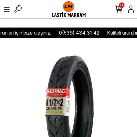
0
ünleri için bize ulaşınız.
0(539) 434 31 42
Kaliteli ürün,hı