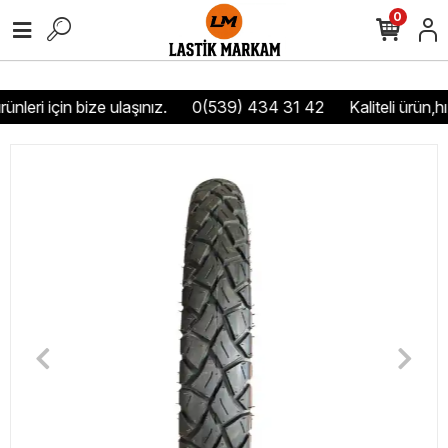
0
nleri için bize ulaşınız.
0(539) 434 31 42
Kaliteli ürün,hı