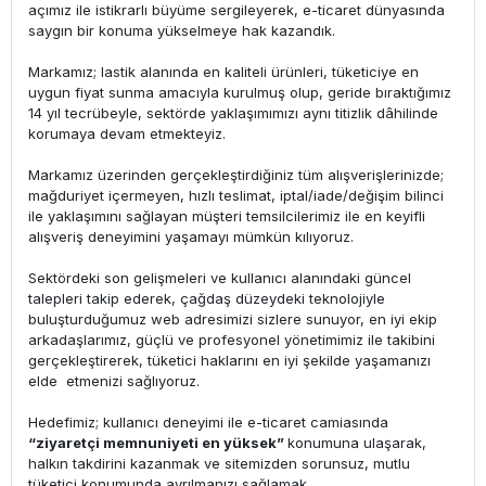
açımız ile istikrarlı büyüme sergileyerek, e-ticaret dünyasında
saygın bir konuma yükselmeye hak kazandık.
Markamız; lastik alanında en kaliteli ürünleri, tüketiciye en
uygun fiyat sunma amacıyla kurulmuş olup, geride bıraktığımız
14 yıl tecrübeyle, sektörde yaklaşımımızı aynı titizlik dâhilinde
korumaya devam etmekteyiz.
Markamız üzerinden gerçekleştirdiğiniz tüm alışverişlerinizde;
mağduriyet içermeyen, hızlı teslimat, iptal/iade/değişim bilinci
ile yaklaşımını sağlayan müşteri temsilcilerimiz ile en keyifli
alışveriş deneyimini yaşamayı mümkün kılıyoruz.
Sektördeki son gelişmeleri ve kullanıcı alanındaki güncel
talepleri takip ederek, çağdaş düzeydeki teknolojiyle
buluşturduğumuz web adresimizi sizlere sunuyor, en iyi ekip
arkadaşlarımız, güçlü ve profesyonel yönetimimiz ile takibini
gerçekleştirerek, tüketici haklarını en iyi şekilde yaşamanızı
elde etmenizi sağlıyoruz.
Hedefimiz; kullanıcı deneyimi ile e-ticaret camiasında
“ziyaretçi memnuniyeti en yüksek”
konumuna ulaşarak,
halkın takdirini kazanmak ve sitemizden sorunsuz, mutlu
tüketici konumunda ayrılmanızı sağlamak.