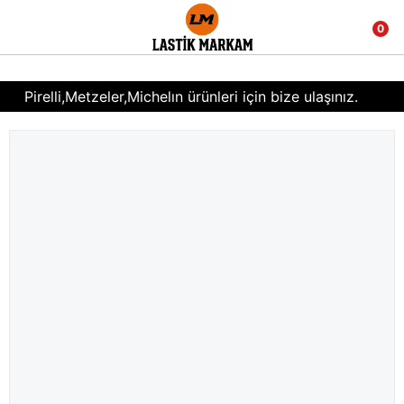
0
Pirelli,Metzeler,Michelın ürünleri için bize ulaşınız.
0(539) 434 31 42
Kaliteli ürün,hızlı çözümler ve fiyat performansı...
Toptan motosiklet,scooter,bisiklet iç ve dış lastikleri
için bize ulaşınız.
HAVALE , EFT ÖZEL İNDİRİMLER...
Pirelli,Metzeler,Michelın ürünleri için bize ulaşınız.
0(539) 434 31 42
Kaliteli ürün,hızlı çözümler ve fiyat performansı...
Toptan motosiklet,scooter,bisiklet iç ve dış lastikleri
için bize ulaşınız.
HAVALE , EFT ÖZEL İNDİRİMLER...