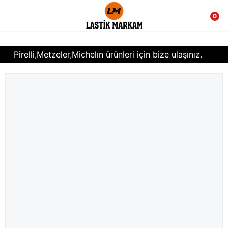
0
Pirelli,Metzeler,Michelın ürünleri için bize ulaşınız.
0(539) 434 31 42
Kaliteli ürün,hızlı çözümler ve fiyat performansı...
Toptan motosiklet,scooter,bisiklet iç ve dış lastikleri
için bize ulaşınız.
HAVALE , EFT ÖZEL İNDİRİMLER...
Pirelli,Metzeler,Michelın ürünleri için bize ulaşınız.
0(539) 434 31 42
Kaliteli ürün,hızlı çözümler ve fiyat performansı...
Toptan motosiklet,scooter,bisiklet iç ve dış lastikleri
için bize ulaşınız.
HAVALE , EFT ÖZEL İNDİRİMLER...