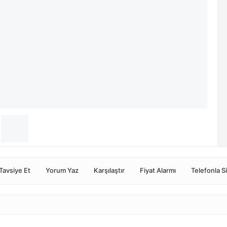
Tavsiye Et
Yorum Yaz
Karşılaştır
Fiyat Alarmı
Telefonla S