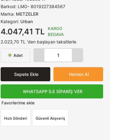
539) 434 31 42
Barkod:
LMO- 8019227384567
Marka:
METZELER
ı...
Kategori:
Urban
KARGO
AVALE , EFT ÖZEL İNDİRİMLER...
4.047,41 TL
BEDAVA
2.023,70 TL 'den başlayan taksitlerle
Adet
Sepete Ekle
Hemen Al
WHATSAPP İLE SİPARİŞ VER
Favorilerime ekle
Hızlı Gönderi
Güvenli Alışveriş