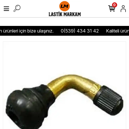
0
ürünleri için bize ulaşınız.
0(539) 434 31 42
Kaliteli ürün