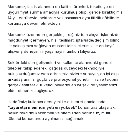
Markamız; lastik alanında en kaliteli ürünleri, tüketiciye en
uygun fiyat sunma amacıyla kurulmuş olup, geride bıraktığımız
14 yıl tecrübeyle, sektörde yaklaşımımızı aynı titizlik dâhilinde
korumaya devam etmekteyiz.
Markamız üzerinden gerçekleştirdiğiniz tüm alışverişlerinizde;
mağduriyet içermeyen, hızlı teslimat, iptal/iade/değişim bilinci
ile yaklaşımını sağlayan müşteri temsilcilerimiz ile en keyifli
alışveriş deneyimini yaşamayı mümkün kılıyoruz.
Sektördeki son gelişmeleri ve kullanıcı alanındaki güncel
talepleri takip ederek, çağdaş düzeydeki teknolojiyle
buluşturduğumuz web adresimizi sizlere sunuyor, en iyi ekip
arkadaşlarımız, güçlü ve profesyonel yönetimimiz ile takibini
gerçekleştirerek, tüketici haklarını en iyi şekilde yaşamanızı
elde etmenizi sağlıyoruz.
Hedefimiz; kullanıcı deneyimi ile e-ticaret camiasında
“ziyaretçi memnuniyeti en yüksek”
konumuna ulaşarak,
halkın takdirini kazanmak ve sitemizden sorunsuz, mutlu
tüketici konumunda ayrılmanızı sağlamak.