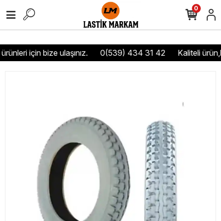
0
rünleri için bize ulaşınız.
0(539) 434 31 42
Kaliteli ürün,