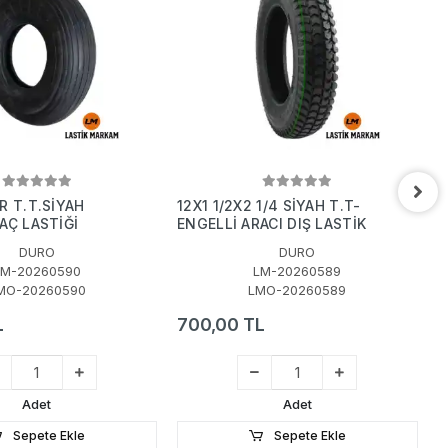
R T.T.SİYAH
12X1 1/2X2 1/4 SİYAH T.T-
1
AÇ LASTİĞİ
ENGELLİ ARACI DIŞ LASTİK
E
DURO
DURO
LM-20260590
LM-20260589
MO-20260590
LMO-20260589
L
700,00 TL
8
Adet
Adet
Sepete Ekle
Sepete Ekle