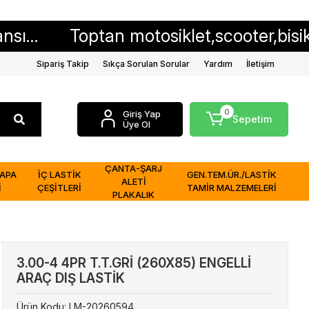
Toptan motosiklet,scooter,bisiklet iç ve
Sipariş Takip
Sıkça Sorulan Sorular
Yardım
İletişim
0
Giriş Yap
Sepetim
Üye Ol
ÇANTA-ŞARJ
APA
İÇ LASTİK
GEN.TEM.ÜR./LASTİK
ALETİ
İ
ÇEŞİTLERİ
TAMİR MALZEMELERİ
PLAKALIK
3.00-4 4PR T.T.GRİ (260X85) ENGELLİ
ARAÇ DIŞ LASTİK
Ürün Kodu:
LM-20260594