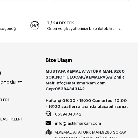
7 / 24 DESTEK
 seçeneği
Öneri ve şikayetlerinizi bize iletebilirsiniz.
Bize Ulaşın
MUSTAFA KEMAL ATATÜRK MAH.9260
İ
SOK.NO:1 ULUCAK/KEMALPAŞA/İZMİR
MOTOSİKLET
Mail:
info@lastikmarkam.com
Cep:05394343142
LERİ
Haftaiçi 09:00 - 19:00 Cumartesi 10:00
- 16:00 saatleri arasında ulaşabilirsiniz.
05394343142
 LASTİKLERİ
info@lastikmarkam.com
M.KEMAL ATATÜRK MAH.9260 SOKAK
NO:1 ULUCAK/KEMALPAŞA/İZMİR