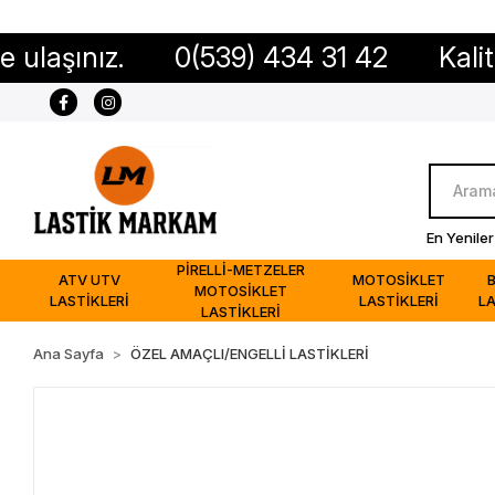
ınız.
0(539) 434 31 42
Kaliteli ür
En Yeniler
PİRELLİ-METZELER
ATV UTV
MOTOSİKLET
MOTOSİKLET
LASTİKLERİ
LASTİKLERİ
LA
LASTİKLERİ
Ana Sayfa
ÖZEL AMAÇLI/ENGELLİ LASTİKLERİ