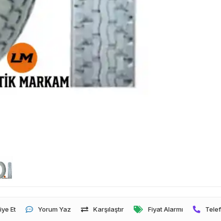
iye Et
Yorum Yaz
Karşılaştır
Fiyat Alarmı
Telef