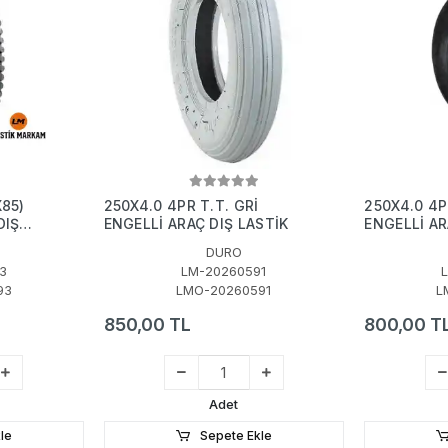
X85)
250X4.0 4PR T.T. GRİ
250X4.0 4P
DIŞ
ENGELLİ ARAÇ DIŞ LASTİK
ENGELLİ AR
DURO
3
LM-20260591
93
LMO-20260591
L
850,00 TL
800,00 T
Adet
le
Sepete Ekle