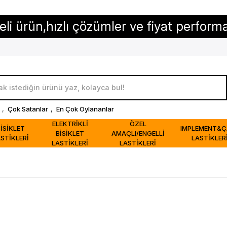
ün,hızlı çözümler ve fiyat performansı...
,
Çok Satanlar
,
En Çok Oylananlar
ELEKTRİKLİ
ÖZEL
BİSİKLET
IMPLEMENT&Ç
BİSİKLET
AMAÇLI/ENGELLİ
STİKLERİ
LASTİKLER
LASTİKLERİ
LASTİKLERİ