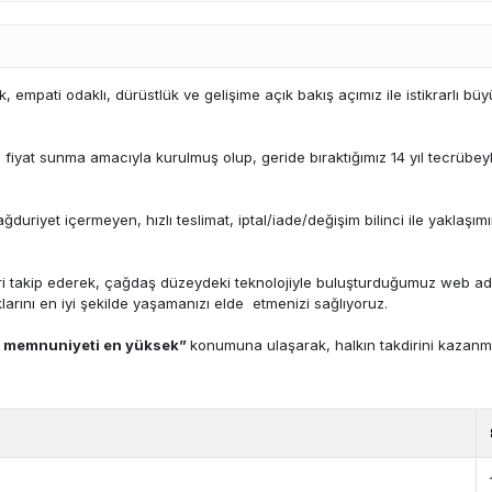
k, empati odaklı, dürüstlük ve gelişime açık bakış açımız ile istikrarlı 
un fiyat sunma amacıyla kurulmuş olup, geride bıraktığımız 14 yıl tecrübe
uriyet içermeyen, hızlı teslimat, iptal/iade/değişim bilinci ile yaklaşımın
eri takip ederek, çağdaş düzeydeki teknolojiyle buluşturduğumuz web adre
klarını en iyi şekilde yaşamanızı elde etmenizi sağlıyoruz.
i memnuniyeti en yüksek”
konumuna ulaşarak, halkın takdirini kazan