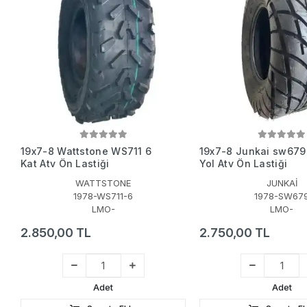
19x7-8 Wattstone WS711 6
19x7-8 Junkai sw679 
Kat Atv Ön Lastiği
Yol Atv Ön Lastiği
WATTSTONE
JUNKAİ
1978-WS711-6
1978-SW67
LMO-
LMO-
2.850,00 TL
2.750,00 TL
Adet
Adet