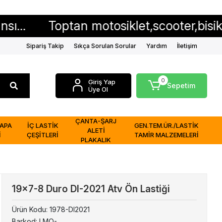
Toptan motosiklet,scooter,bisiklet iç ve dı
Sipariş Takip
Sıkça Sorulan Sorular
Yardım
İletişim
0
Giriş Yap
Sepetim
Üye Ol
ÇANTA-ŞARJ
APA
İÇ LASTİK
GEN.TEM.ÜR./LASTİK
ALETİ
İ
ÇEŞİTLERİ
TAMİR MALZEMELERİ
PLAKALIK
19x7-8 Duro DI-2021 Atv Ön Lastiği
Ürün Kodu:
1978-DI2021
Barkod:
LMO-