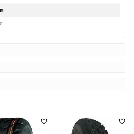
19
7
Stokta Yok