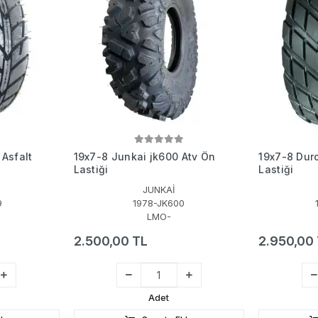
Asfalt
19x7-8 Junkai jk600 Atv Ön
19x7-8 Dur
Lastiği
Lastiği
JUNKAİ
9
1978-JK600
LMO-
2.500,00 TL
2.950,00
Adet