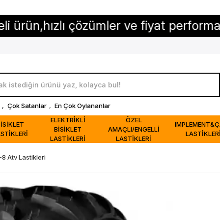
hızlı çözümler ve fiyat performansı...
,
Çok Satanlar
,
En Çok Oylananlar
ELEKTRİKLİ
ÖZEL
BİSİKLET
IMPLEMENT&Ç
BİSİKLET
AMAÇLI/ENGELLİ
STİKLERİ
LASTİKLER
LASTİKLERİ
LASTİKLERİ
8 Atv Lastikleri