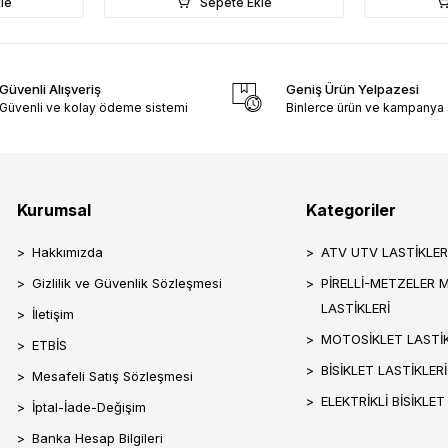
le
Sepete Ekle
Güvenli Alışveriş
Geniş Ürün Yelpazesi
Güvenli ve kolay ödeme sistemi
Binlerce ürün ve kampanya
Kurumsal
Kategoriler
Hakkımızda
ATV UTV LASTİKLER
Gizlilik ve Güvenlik Sözleşmesi
PİRELLİ-METZELER 
LASTİKLERİ
İletişim
MOTOSİKLET LASTİK
ETBİS
BİSİKLET LASTİKLERİ
Mesafeli Satış Sözleşmesi
ELEKTRİKLİ BİSİKLET
İptal-İade-Değişim
Banka Hesap Bilgileri