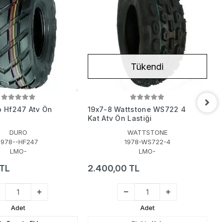
Tükendi
o Hf247 Atv Ön
19x7-8 Wattstone WS722 4
1
Kat Atv Ön Lastiği
L
DURO
WATTSTONE
1978--HF247
1978-WS722-4
LMO-
LMO-
 TL
2.400,00 TL
2
Adet
Adet