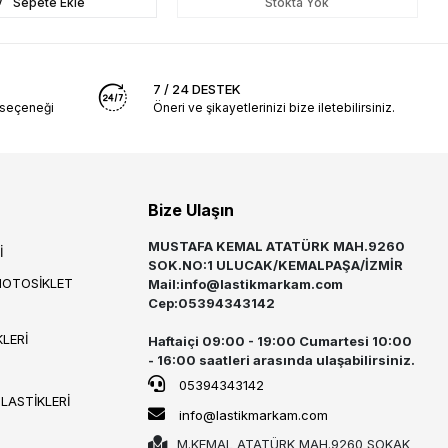
Sepete Ekle
Stokta Yok
7 / 24 DESTEK
 seçeneği
Öneri ve şikayetlerinizi bize iletebilirsiniz.
Bize Ulaşın
MUSTAFA KEMAL ATATÜRK MAH.9260
İ
SOK.NO:1 ULUCAK/KEMALPAŞA/İZMİR
MOTOSİKLET
Mail:
info@lastikmarkam.com
Cep:05394343142
LERİ
Haftaiçi 09:00 - 19:00 Cumartesi 10:00
- 16:00 saatleri arasında ulaşabilirsiniz.
05394343142
 LASTİKLERİ
info@lastikmarkam.com
M.KEMAL ATATÜRK MAH.9260 SOKAK