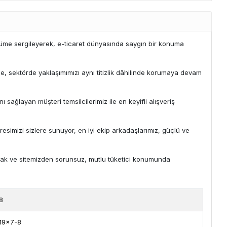
büyüme sergileyerek, e-ticaret dünyasında saygın bir konuma
yle, sektörde yaklaşımımızı aynı titizlik dâhilinde korumaya devam
ı sağlayan müşteri temsilcilerimiz ile en keyifli alışveriş
simizi sizlere sunuyor, en iyi ekip arkadaşlarımız, güçlü ve
mak ve sitemizden sorunsuz, mutlu tüketici konumunda
8
19x7-8