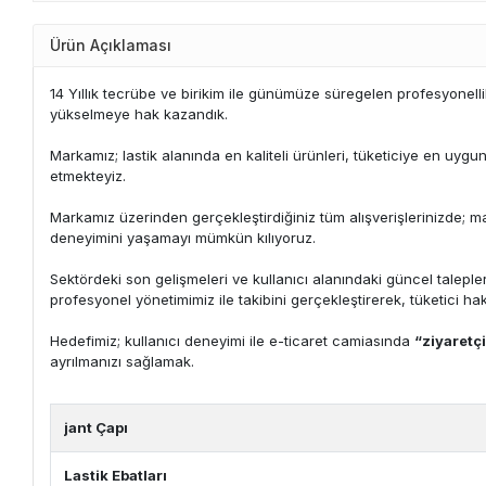
Ürün Açıklaması
14 Yıllık tecrübe ve birikim ile günümüze süregelen profesyonelli
yükselmeye hak kazandık.
Markamız; lastik alanında en kaliteli ürünleri, tüketiciye en uyg
etmekteyiz.
Markamız üzerinden gerçekleştirdiğiniz tüm alışverişlerinizde; mağd
deneyimini yaşamayı mümkün kılıyoruz.
Sektördeki son gelişmeleri ve kullanıcı alanındaki güncel talepl
profesyonel yönetimimiz ile takibini gerçekleştirerek, tüketici ha
Hedefimiz; kullanıcı deneyimi ile e-ticaret camiasında
“ziyaretç
ayrılmanızı sağlamak.
jant Çapı
Lastik Ebatları