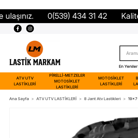
z.
0(539) 434 31 42
Kaliteli ürün,
En Yeniler
PİRELLİ-METZELER
ATV UTV
MOTOSİKLET
MOTOSİKLET
LASTİKLERİ
LASTİKLERİ
LA
LASTİKLERİ
Ana Sayfa
ATV UTV LASTİKLERİ
8 Jant Atv Lastikleri
19x7-