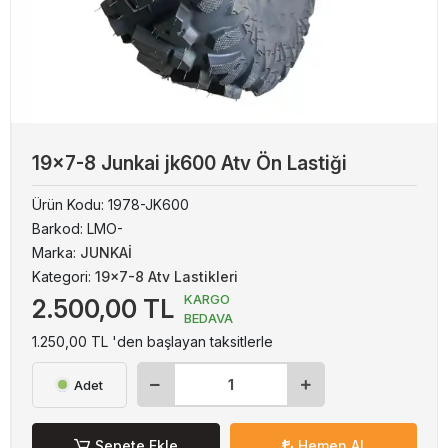
19x7-8 Junkai jk600 Atv Ön Lastiği
Ürün Kodu:
1978-JK600
Barkod:
LMO-
Marka:
JUNKAİ
Kategori:
19x7-8 Atv Lastikleri
KARGO
2.500,00 TL
BEDAVA
1.250,00 TL 'den başlayan taksitlerle
Adet
Sepete Ekle
Hemen Al