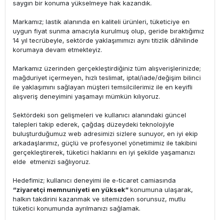
saygın bir konuma yükselmeye hak kazandık.
Markamız; lastik alanında en kaliteli ürünleri, tüketiciye en
uygun fiyat sunma amacıyla kurulmuş olup, geride bıraktığımız
14 yıl tecrübeyle, sektörde yaklaşımımızı aynı titizlik dâhilinde
korumaya devam etmekteyiz.
Markamız üzerinden gerçekleştirdiğiniz tüm alışverişlerinizde;
mağduriyet içermeyen, hızlı teslimat, iptal/iade/değişim bilinci
ile yaklaşımını sağlayan müşteri temsilcilerimiz ile en keyifli
alışveriş deneyimini yaşamayı mümkün kılıyoruz.
Sektördeki son gelişmeleri ve kullanıcı alanındaki güncel
talepleri takip ederek, çağdaş düzeydeki teknolojiyle
buluşturduğumuz web adresimizi sizlere sunuyor, en iyi ekip
arkadaşlarımız, güçlü ve profesyonel yönetimimiz ile takibini
gerçekleştirerek, tüketici haklarını en iyi şekilde yaşamanızı
elde etmenizi sağlıyoruz.
Hedefimiz; kullanıcı deneyimi ile e-ticaret camiasında
“ziyaretçi memnuniyeti en yüksek”
konumuna ulaşarak,
halkın takdirini kazanmak ve sitemizden sorunsuz, mutlu
tüketici konumunda ayrılmanızı sağlamak.