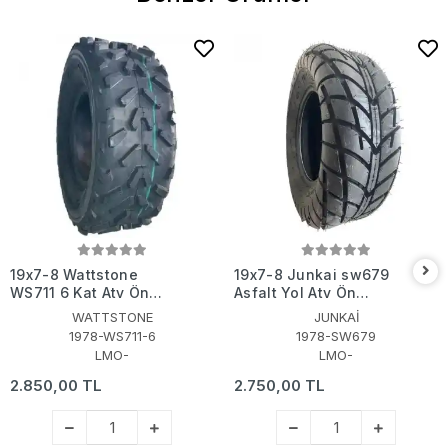
19x7-8 Wattstone
19x7-8 Junkai sw679
WS711 6 Kat Atv Ön
Asfalt Yol Atv Ön
Lastiği
Lastiği
WATTSTONE
JUNKAİ
1978-WS711-6
1978-SW679
LMO-
LMO-
2.850,00 TL
2.750,00 TL