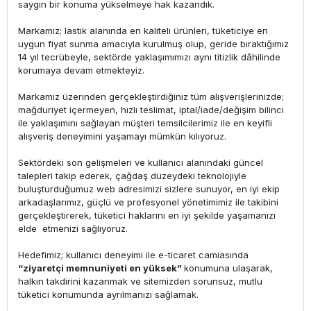
saygın bir konuma yükselmeye hak kazandık.
Markamız; lastik alanında en kaliteli ürünleri, tüketiciye en
uygun fiyat sunma amacıyla kurulmuş olup, geride bıraktığımız
14 yıl tecrübeyle, sektörde yaklaşımımızı aynı titizlik dâhilinde
korumaya devam etmekteyiz.
Markamız üzerinden gerçekleştirdiğiniz tüm alışverişlerinizde;
mağduriyet içermeyen, hızlı teslimat, iptal/iade/değişim bilinci
ile yaklaşımını sağlayan müşteri temsilcilerimiz ile en keyifli
alışveriş deneyimini yaşamayı mümkün kılıyoruz.
Sektördeki son gelişmeleri ve kullanıcı alanındaki güncel
talepleri takip ederek, çağdaş düzeydeki teknolojiyle
buluşturduğumuz web adresimizi sizlere sunuyor, en iyi ekip
arkadaşlarımız, güçlü ve profesyonel yönetimimiz ile takibini
gerçekleştirerek, tüketici haklarını en iyi şekilde yaşamanızı
elde etmenizi sağlıyoruz.
Hedefimiz; kullanıcı deneyimi ile e-ticaret camiasında
“ziyaretçi memnuniyeti en yüksek”
konumuna ulaşarak,
halkın takdirini kazanmak ve sitemizden sorunsuz, mutlu
tüketici konumunda ayrılmanızı sağlamak.