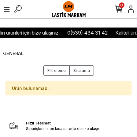
0
ın ürünleri için bize ulaşınız.
0(539) 434 31 42
Kaliteli ür
GENERAL
Filtreleme
Sıralama
Ürün bulunamadı.
Hızlı Teslimat
Siparişleriniz en kısa sürede elinize ulaşır.