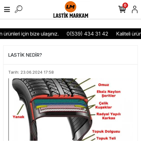
0
 ürünleri için bize ulaşınız.
0(539) 434 31 42
Kaliteli ürün
LASTİK NEDİR?
Tarih: 23.06.2024 17:58