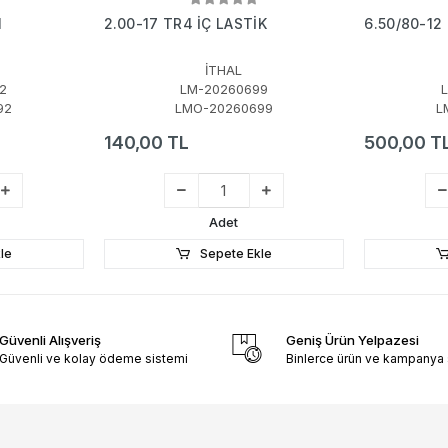
N
2.00-17 TR4 İÇ LASTİK
6.50/80-12
İTHAL
2
LM-20260699
92
LMO-20260699
L
140,00 TL
500,00 T
Adet
le
Sepete Ekle
Güvenli Alışveriş
Geniş Ürün Yelpazesi
Güvenli ve kolay ödeme sistemi
Binlerce ürün ve kampanya