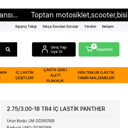
Toptan motosiklet,scooter,bisiklet iç ve 
Sipariş Takip
Sıkça Sorulan Sorular
Yardım
İletişim
0
Giriş Yap
Sepetim
Üye Ol
ÇANTA-ŞARJ
APA
İÇ LASTİK
GEN.TEM.ÜR./LASTİK
ALETİ
İ
ÇEŞİTLERİ
TAMİR MALZEMELERİ
PLAKALIK
2.75/3.00-18 TR4 İÇ LASTİK PANTHER
Ürün Kodu:
LM-20260168
Barkod:
LMO-20260168