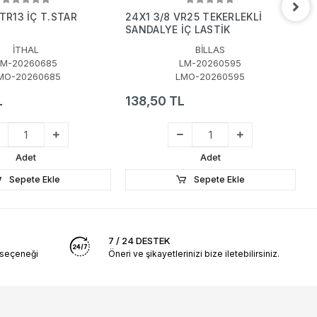
 TR13 İÇ T.STAR
24X1 3/8 VR25 TEKERLEKLİ
7
SANDALYE İÇ LASTİK
4
İTHAL
BİLLAS
LM-20260685
LM-20260595
MO-20260685
LMO-20260595
L
138,50 TL
1
Adet
Adet
Sepete Ekle
Sepete Ekle
7 / 24 DESTEK
 seçeneği
Öneri ve şikayetlerinizi bize iletebilirsiniz.