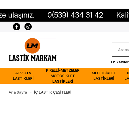
ız.
0(539) 434 31 42
Kaliteli ürü
En Yeniler
PİRELLİ-METZELER
ATV UTV
MOTOSİKLET
MOTOSİKLET
LASTİKLERİ
LASTİKLERİ
LA
LASTİKLERİ
Ana Sayfa
İÇ LASTİK ÇEŞİTLERİ