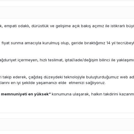
k, empati odaklı, dürüstlük ve gelişime açık bakış açımız ile istikrarlı 
un fiyat sunma amacıyla kurulmuş olup, geride bıraktığımız 14 yıl tecrübe
uriyet içermeyen, hızlı teslimat, iptal/iade/değişim bilinci ile yaklaşımın
eri takip ederek, çağdaş düzeydeki teknolojiyle buluşturduğumuz web adre
klarını en iyi şekilde yaşamanızı elde etmenizi sağlıyoruz.
i memnuniyeti en yüksek”
konumuna ulaşarak, halkın takdirini kazan