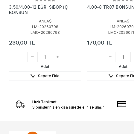
3.50/4.00-12 EĞRİ SİBOP İÇ
4.00-8 TR87 BONSU
BONSUN
ANLAŞ
ANLAŞ
LM-20260798
LM-2026079
LMO-20260798
LMO-202607
230,00 TL
170,00 TL
Adet
Adet
Sepete Ekle
Sepete Ek
Hızlı Teslimat
Siparişleriniz en kısa sürede elinize ulaşır.