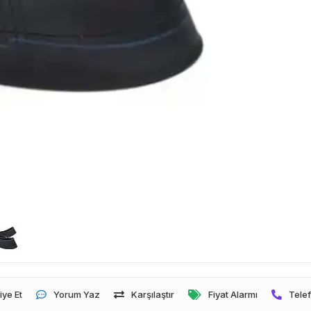
iye Et
Yorum Yaz
Karşılaştır
Fiyat Alarmı
Telef