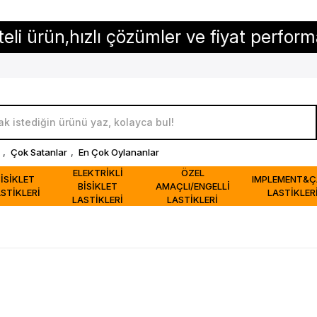
n,hızlı çözümler ve fiyat performansı...
,
Çok Satanlar
,
En Çok Oylananlar
ELEKTRİKLİ
ÖZEL
BİSİKLET
IMPLEMENT&Ç
BİSİKLET
AMAÇLI/ENGELLİ
STİKLERİ
LASTİKLER
LASTİKLERİ
LASTİKLERİ