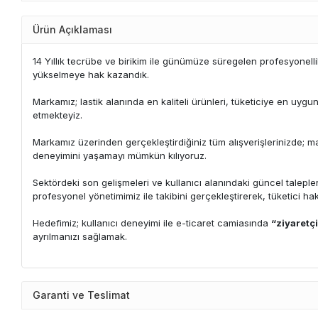
Ürün Açıklaması
14 Yıllık tecrübe ve birikim ile günümüze süregelen profesyonelli
yükselmeye hak kazandık.
Markamız; lastik alanında en kaliteli ürünleri, tüketiciye en uyg
etmekteyiz.
Markamız üzerinden gerçekleştirdiğiniz tüm alışverişlerinizde; mağd
deneyimini yaşamayı mümkün kılıyoruz.
Sektördeki son gelişmeleri ve kullanıcı alanındaki güncel talepl
profesyonel yönetimimiz ile takibini gerçekleştirerek, tüketici ha
Hedefimiz; kullanıcı deneyimi ile e-ticaret camiasında
“ziyaretç
ayrılmanızı sağlamak.
Garanti ve Teslimat