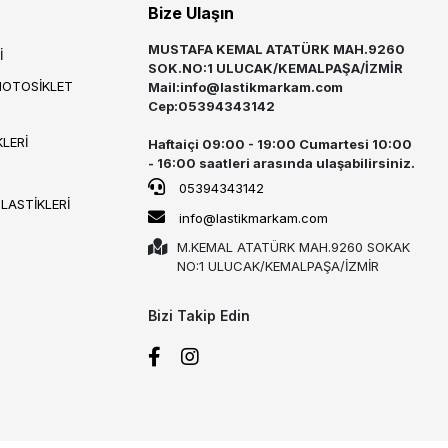
Bize Ulaşın
MUSTAFA KEMAL ATATÜRK MAH.9260
İ
SOK.NO:1 ULUCAK/KEMALPAŞA/İZMİR
MOTOSİKLET
Mail:
info@lastikmarkam.com
Cep:05394343142
LERİ
Haftaiçi 09:00 - 19:00 Cumartesi 10:00
- 16:00 saatleri arasında ulaşabilirsiniz.
05394343142
 LASTİKLERİ
info@lastikmarkam.com
M.KEMAL ATATÜRK MAH.9260 SOKAK
NO:1 ULUCAK/KEMALPAŞA/İZMİR
Bizi Takip Edin