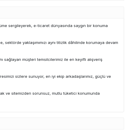
büyüme sergileyerek, e-ticaret dünyasında saygın bir konuma
yle, sektörde yaklaşımımızı aynı titizlik dâhilinde korumaya devam
ı sağlayan müşteri temsilcilerimiz ile en keyifli alışveriş
simizi sizlere sunuyor, en iyi ekip arkadaşlarımız, güçlü ve
mak ve sitemizden sorunsuz, mutlu tüketici konumunda