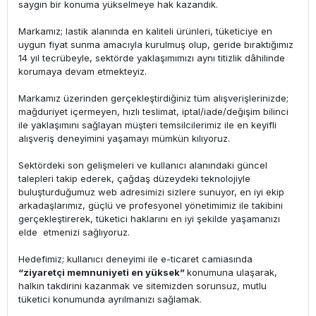
saygın bir konuma yükselmeye hak kazandık.
Markamız; lastik alanında en kaliteli ürünleri, tüketiciye en
uygun fiyat sunma amacıyla kurulmuş olup, geride bıraktığımız
14 yıl tecrübeyle, sektörde yaklaşımımızı aynı titizlik dâhilinde
korumaya devam etmekteyiz.
Markamız üzerinden gerçekleştirdiğiniz tüm alışverişlerinizde;
mağduriyet içermeyen, hızlı teslimat, iptal/iade/değişim bilinci
ile yaklaşımını sağlayan müşteri temsilcilerimiz ile en keyifli
alışveriş deneyimini yaşamayı mümkün kılıyoruz.
Sektördeki son gelişmeleri ve kullanıcı alanındaki güncel
talepleri takip ederek, çağdaş düzeydeki teknolojiyle
buluşturduğumuz web adresimizi sizlere sunuyor, en iyi ekip
arkadaşlarımız, güçlü ve profesyonel yönetimimiz ile takibini
gerçekleştirerek, tüketici haklarını en iyi şekilde yaşamanızı
elde etmenizi sağlıyoruz.
Hedefimiz; kullanıcı deneyimi ile e-ticaret camiasında
“ziyaretçi memnuniyeti en yüksek”
konumuna ulaşarak,
halkın takdirini kazanmak ve sitemizden sorunsuz, mutlu
tüketici konumunda ayrılmanızı sağlamak.