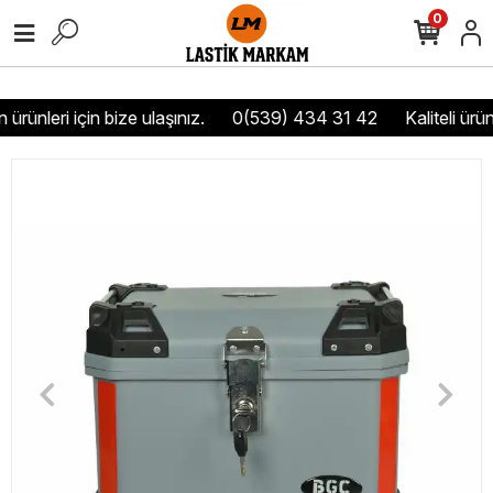
0
ürünleri için bize ulaşınız.
0(539) 434 31 42
Kaliteli ürün