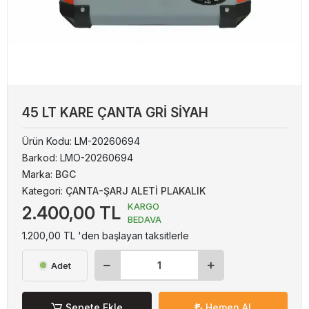
45 LT KARE ÇANTA GRİ SİYAH
Ürün Kodu:
LM-20260694
Barkod:
LMO-20260694
Marka:
BGC
Kategori:
ÇANTA-ŞARJ ALETİ PLAKALIK
KARGO
2.400,00 TL
BEDAVA
1.200,00 TL 'den başlayan taksitlerle
Adet
Sepete Ekle
Hemen Al