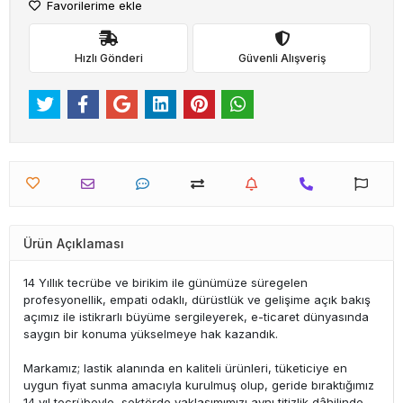
Favorilerime ekle
Hızlı Gönderi
Güvenli Alışveriş
Ürün Açıklaması
14 Yıllık tecrübe ve birikim ile günümüze süregelen
profesyonellik, empati odaklı, dürüstlük ve gelişime açık bakış
açımız ile istikrarlı büyüme sergileyerek, e-ticaret dünyasında
saygın bir konuma yükselmeye hak kazandık.
Markamız; lastik alanında en kaliteli ürünleri, tüketiciye en
uygun fiyat sunma amacıyla kurulmuş olup, geride bıraktığımız
14 yıl tecrübeyle, sektörde yaklaşımımızı aynı titizlik dâhilinde